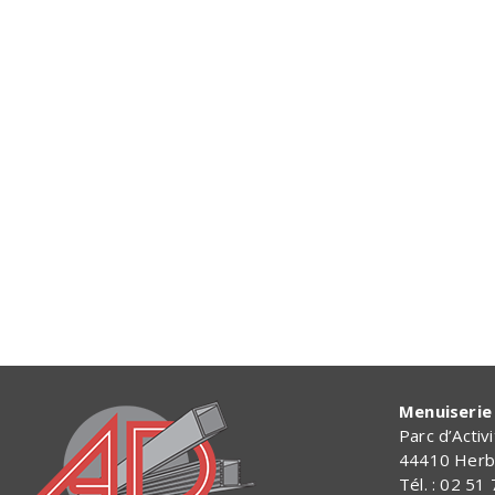
Menuiserie 
Parc d’Activ
44410 Herb
Tél. : 02 51