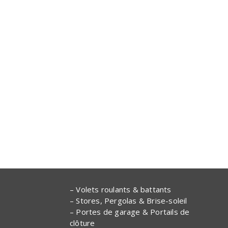
– Volets roulants & battants
– Stores, Pergolas & Brise-soleil
– Portes de garage & Portails de
clôture