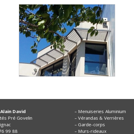
Alain David
– Menuiseries Aluminium
ités Pré Govelin
– Vérandas & Verrières
ignac
– Garde-corps
 76 99 88
– Murs-rideaux