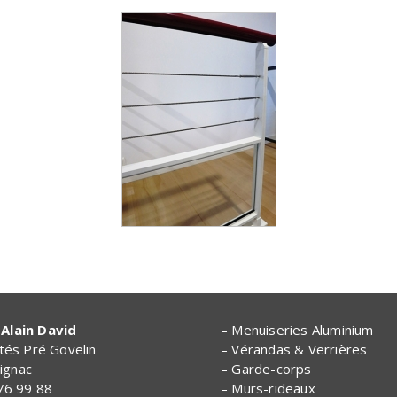
Alain David
– Menuiseries Aluminium
ités Pré Govelin
– Vérandas & Verrières
ignac
– Garde-corps
 76 99 88
– Murs-rideaux