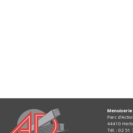
Menuiserie 
Parc d’Activ
44410 Herb
Tél. : 02 51