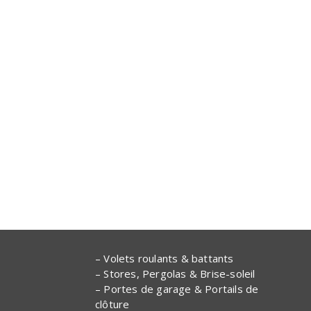
– Volets roulants & battants
– Stores, Pergolas & Brise-soleil
– Portes de garage & Portails de
clôture