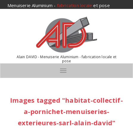
Aller
Menuiserie Aluminium -
fabrication locale
et pose
au
contenu
Alain DAVID - Menuiserie Aluminium - fabrication locale et
pose
Toggle navigation
Images tagged "habitat-collectif-
a-pornichet-menuiseries-
exterieures-sarl-alain-david"