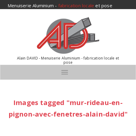
Aller
Menuiserie Aluminium -
fabrication locale
et pose
au
contenu
Alain DAVID - Menuiserie Aluminium - fabrication locale et
pose
Toggle navigation
Images tagged "mur-rideau-en-
pignon-avec-fenetres-alain-david"