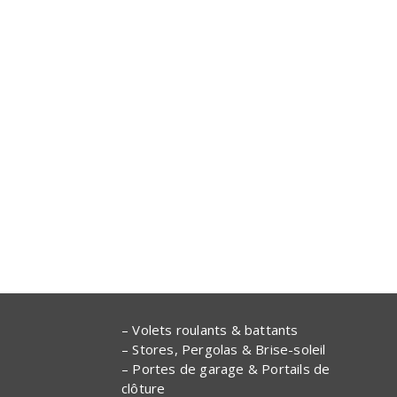
– Volets roulants & battants
– Stores, Pergolas & Brise-soleil
– Portes de garage & Portails de
clôture