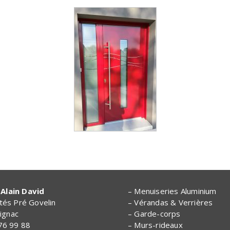
Alain David
– Menuiseries Aluminium
ités Pré Govelin
– Vérandas & Verrières
ignac
– Garde-corps
 76 99 88
– Murs-rideaux