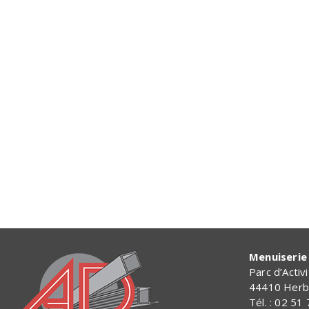
Menuiserie 
Parc d’Activ
44410 Herb
Tél. : 02 51