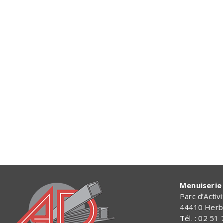
Menuiserie 
Parc d’Activ
44410 Herb
Tél. : 02 51