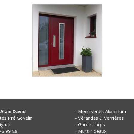
Alain David
– Menuiseries Aluminium
ités Pré Govelin
– Vérandas & Verrières
ignac
– Garde-corps
 76 99 88
– Murs-rideaux