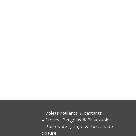
– Volets roulants & battants
– Stores, Pergolas & Brise-soleil
– Portes de garage & Portails de
clôture