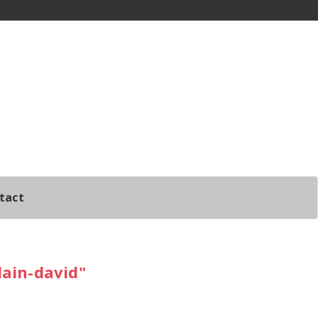
tact
lain-david"