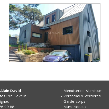
Alain David
– Menuiseries Aluminium
ités Pré Govelin
– Vérandas & Verrières
ignac
– Garde-corps
 76 99 88
– Murs-rideaux