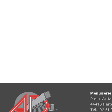
Menuiserie 
Parc d’Activ
44410 Herb
Tél. : 02 51