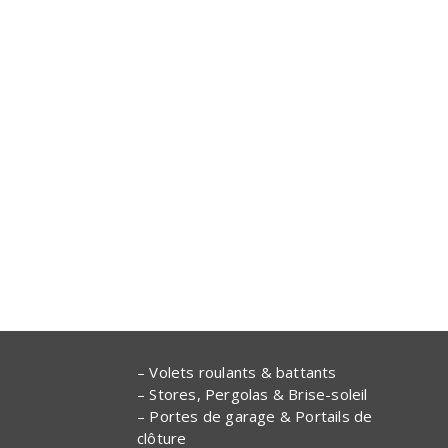
– Volets roulants & battants
– Stores, Pergolas & Brise-soleil
– Portes de garage & Portails de
clôture