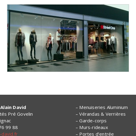
Alain David
– Menuiseries Aluminium
ités Pré Govelin
– Vérandas & Verrières
ignac
– Garde-corps
 76 99 88
– Murs-rideaux
david.fr
– Portes d’entrée