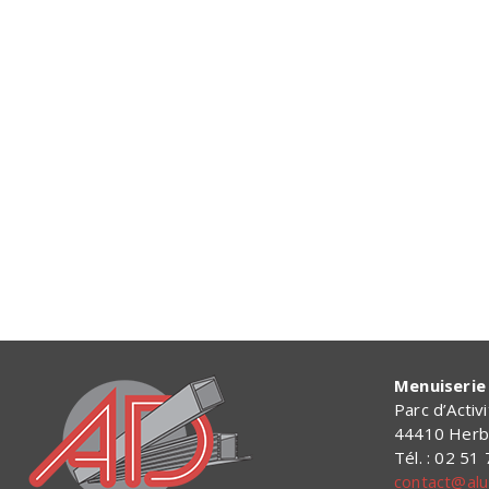
Menuiserie 
Parc d’Activ
44410 Herb
Tél. : 02 51
contact@alu-